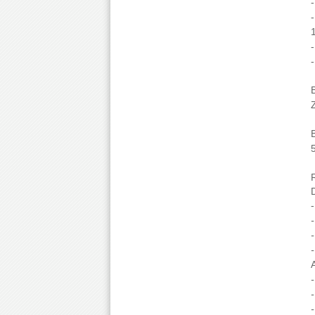
-
-
-