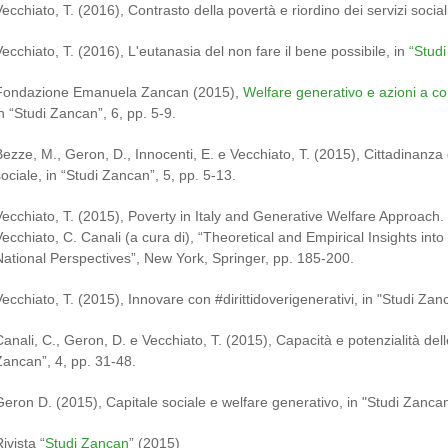
ecchiato, T. (2016), Contrasto della povertà e riordino dei servizi social
Vecchiato, T. (2016), L'eutanasia del non fare il bene possibile, in
“Studi
Fondazione Emanuela Zancan (2015),
Welfare generativo e azioni a cor
in “Studi Zancan”, 6, pp. 5-9.
Bezze, M., Geron, D., Innocenti, E. e Vecchiato, T. (2015), Cittadinanza 
sociale, in “Studi Zancan”, 5, pp. 5-13.
Vecchiato, T. (2015), Poverty in Italy and Generative Welfare Approach. 
Vecchiato, C. Canali (a cura di), “Theoretical and Empirical Insights int
National Perspectives”, New York, Springer, pp. 185-­200.
Vecchiato, T. (2015), Innovare con #dirittidoverigenerativi, in "Studi Zanc
Canali, C., Geron, D. e Vecchiato, T. (2015), Capacità e potenzialità delle
Zancan”, 4, pp. 31-48.
Geron D. (2015), Capitale sociale e welfare generativo, in "Studi Zancan
ivista “
Studi Zancan
” (2015)