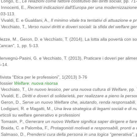
- Longo, E.,
Le relazioni come fattore costitutivo dei diritti sociali
, pp. 7
 Innocenti, E.,
Recenti indicazioni dall’Europa per una modernizzazione 
103-113.
 Vivaldi, E. e Gualdani, A.,
Il minimo vitale tra tentativi di attuazione e p
- Vecchiato, T.,
Verso nuovi diritti e doveri sociali: la sfida del welfare ge
Bezze, M., Geron, D. e Vecchiato, T. (2014), La lotta alla povertà con sol
Zancan", 1, pp. 5-13.
Benvegnù-Pasini, G. e Vecchiato, T. (2013), Praticare i doveri per alimenta
5-14.
Rivista “Etica per le professioni”, 1(2013) 3-76
Dossier
Welfare: nuova risorsa
-
Vecchiato, T.,
Un nuovo lessico, per una nuova cultura di Welfare
, pp.
-
Vivaldi, E.,
Diritti e doveri di solidarietà, per realizzare a pieno la pers
-
Geron, D.,
Serve un nuovo Welfare che, aiutando, renda responsabili
,
-
Lodigiani, R. e Magatti, M.,
Una leva strategica di legami sociali e di nuo
Articoli su welfare generativo e professioni
-
Tomasin, P.,
Generare un nuovo Welfare significa saper dirigere e fare
Braida, C. e Palomba, F.,
Protagonisti motivati e responsabili, pronti 
-
Salmaso, D.,
Prendersi cura della persona in una logica “generativa”
,