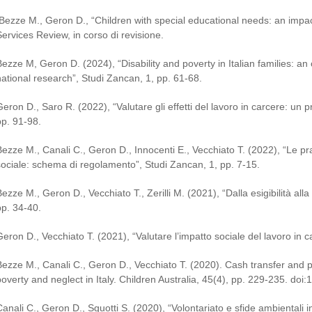
Bezze M., Geron D., “Children with special educational needs: an impac
Services Review, in corso di revisione.
Bezze M, Geron D. (2024), “Disability and poverty in Italian families: an
national research”, Studi Zancan, 1, pp. 61-68.
Geron D., Saro R. (2022), “Valutare gli effetti del lavoro in carcere: un 
pp. 91-98.
Bezze M., Canali C., Geron D., Innocenti E., Vecchiato T. (2022), “Le p
sociale: schema di regolamento”, Studi Zancan, 1, pp. 7-15.
ezze M., Geron D., Vecchiato T., Zerilli M. (2021), “Dalla esigibilità alla e
pp. 34-40.
Geron D., Vecchiato T. (2021), “Valutare l’impatto sociale del lavoro in 
Bezze M., Canali C., Geron D., Vecchiato T. (2020). Cash transfer and pr
poverty and neglect in Italy. Children Australia, 45(4), pp. 229-235. do
Canali C., Geron D., Sguotti S. (2020), “Volontariato e sfide ambientali 