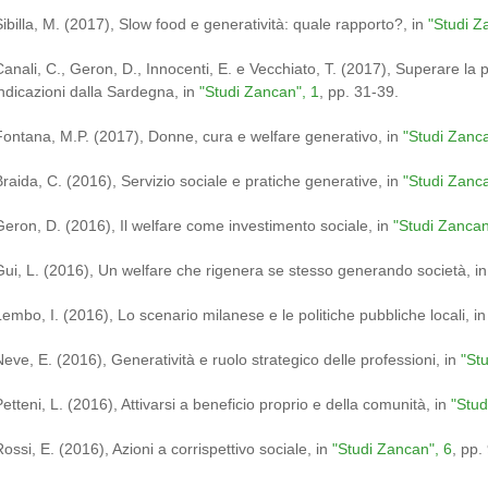
Sibilla, M. (2017), Slow food e generatività: quale rapporto?, in
"Studi Z
Canali, C., Geron, D., Innocenti, E. e Vecchiato, T. (2017), Superare la 
indicazioni dalla Sardegna, in
"Studi Zancan", 1
, pp. 31-39.
Fontana, M.P. (2017), Donne, cura e welfare generativo, in
"Studi Zanca
Braida, C. (2016), Servizio sociale e pratiche generative, in
"Studi Zanca
Geron, D. (2016), Il welfare come investimento sociale, in
"Studi Zancan
Gui, L. (2016), Un welfare che rigenera se stesso generando società, in
Lembo, I. (2016), Lo scenario milanese e le politiche pubbliche locali, in
Neve, E. (2016), Generatività e ruolo strategico delle professioni, in
"Stu
etteni, L. (2016), Attivarsi a beneficio proprio e della comunità, in
"Stud
ossi, E. (2016), Azioni a corrispettivo sociale, in
"Studi Zancan", 6
, pp.