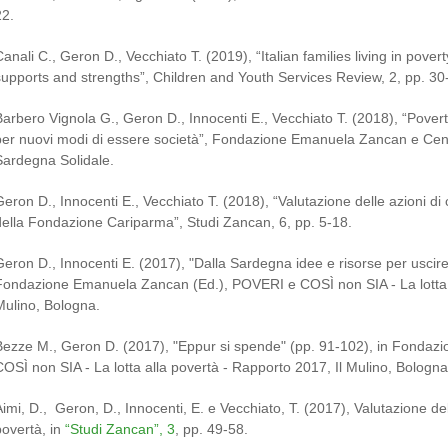
22.
Canali C., Geron D., Vecchiato T. (2019), “Italian families living in pover
supports and strengths”, Children and Youth Services Review, 2, pp. 30
Barbero Vignola G., Geron D., Innocenti E., Vecchiato T. (2018), “Pover
per nuovi modi di essere società”, Fondazione Emanuela Zancan e Centro
Sardegna Solidale.
Geron D., Innocenti E., Vecchiato T. (2018), “Valutazione delle azioni di 
della Fondazione Cariparma”, Studi Zancan, 6, pp. 5-18.
Geron D., Innocenti E. (2017), "Dalla Sardegna idee e risorse per uscire 
Fondazione Emanuela Zancan (Ed.), POVERI e COSÌ non SIA - La lotta a
Mulino, Bologna.
Bezze M., Geron D. (2017), "Eppur si spende" (pp. 91-102), in Fonda
COSÌ non SIA - La lotta alla povertà - Rapporto 2017, Il Mulino, Bologna
Aimi, D., Geron, D., Innocenti, E. e Vecchiato, T. (2017), Valutazione del
povertà, in
“Studi Zancan”, 3
, pp. 49-58.