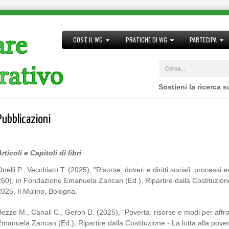
COS'È IL WG
PRATICHE DI WG
PARTECIPA
Sostieni la ricerca 
Pubblicazioni
rticoli e Capitoli di libri
nelli P., Vecchiato T. (2025), "Risorse, doveri e diritti sociali: processi e
260), in Fondazione Emanuela Zancan (Ed.), Ripartire dalla Costituzione
2025, Il Mulino, Bologna.
Bezze M., Canali C., Geron D. (2025), "Povertà: risorse e modi per affr
Emanuela Zancan (Ed.), Ripartire dalla Costituzione - La lotta alla pove