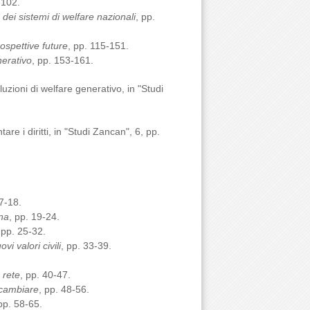
1-102.
dei sistemi di welfare nazionali
, pp.
rospettive future
, pp. 115-151.
nerativo
, pp. 153-161.
uzioni di welfare generativo, in "Studi
re i diritti, in "Studi Zancan", 6, pp.
 7-18.
ona
, pp. 19-24.
 pp. 25-32.
vi valori civili
, pp. 33-39.
 rete
, pp. 40-47.
a cambiare
, pp. 48-56.
 pp. 58-65.