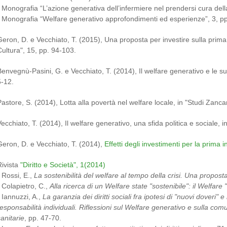
- Monografia “L’azione generativa dell’infermiere nel prendersi cura dell
- Monografia “Welfare generativo approfondimenti ed esperienze”, 3, pp
Geron, D. e Vecchiato, T. (2015), Una proposta per investire sulla prima 
Cultura", 15, pp. 94-103.
Benvegnù-Pasini, G. e Vecchiato, T. (2014), Il welfare generativo e le sue
5-12.
Pastore, S. (2014), Lotta alla povertà nel welfare locale, in "Studi Zanca
Vecchiato, T. (2014), Il welfare generativo, una sfida politica e sociale, 
Geron, D. e Vecchiato, T. (2014),
Effetti degli investimenti per la prima i
Rivista
"Diritto e Società", 1(2014)
- R
ossi, E.,
La sostenibilità del welfare al tempo della crisi. Una propost
- Colapietro, C.,
Alla ricerca di un Welfare state "sostenibile": il Welfare
 Iannuzzi, A.,
La garanzia dei diritti sociali fra ipotesi di "nuovi doveri" 
responsabilità individuali. Riflessioni sul Welfare generativo e sulla com
anitarie
, pp. 47-70.