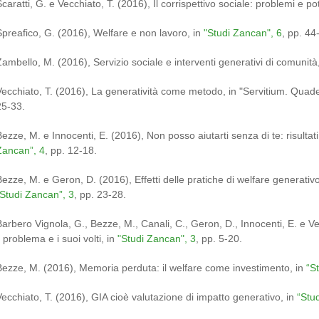
caratti, G. e Vecchiato, T. (2016), Il corrispettivo sociale: problemi e pot
Spreafico, G. (2016), Welfare e non lavoro, in
"Studi Zancan", 6
, pp. 44
Zambello, M. (2016), Servizio sociale e interventi generativi di comunità,
Vecchiato, T. (2016), La generatività come metodo, in "Servitium. Quaderni
25-33.
Bezze, M. e Innocenti, E. (2016), Non posso aiutarti senza di te: risultati
Zancan”, 4
, pp. 12-18.
Bezze, M. e Geron, D. (2016), Effetti delle pratiche di welfare generativ
“Studi Zancan”, 3
, pp. 23-28.
Barbero Vignola, G., Bezze, M., Canali, C., Geron, D., Innocenti, E. e V
l problema e i suoi volti, in
"Studi Zancan", 3
, pp. 5-20.
Bezze, M. (2016), Memoria perduta: il welfare come investimento, in
“S
Vecchiato, T. (2016), GIA cioè valutazione di impatto generativo, in
“Stu